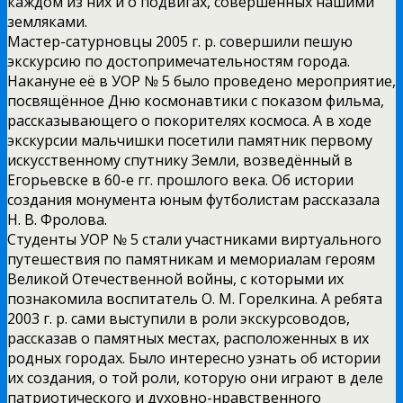
каждом из них и о подвигах, совершённых нашими
земляками.
Мастер-сатурновцы 2005 г. р. совершили пешую
экскурсию по достопримечательностям города.
Накануне её в УОР № 5 было проведено мероприятие,
посвящённое Дню космонавтики с показом фильма,
рассказывающего о покорителях космоса. А в ходе
экскурсии мальчишки посетили памятник первому
искусственному спутнику Земли, возведённый в
Егорьевске в 60-е гг. прошлого века. Об истории
создания монумента юным футболистам рассказала
Н. В. Фролова.
Студенты УОР № 5 стали участниками виртуального
путешествия по памятникам и мемориалам героям
Великой Отечественной войны, с которыми их
познакомила воспитатель О. М. Горелкина. А ребята
2003 г. р. сами выступили в роли экскурсоводов,
рассказав о памятных местах, расположенных в их
родных городах. Было интересно узнать об истории
их создания, о той роли, которую они играют в деле
патриотического и духовно-нравственного