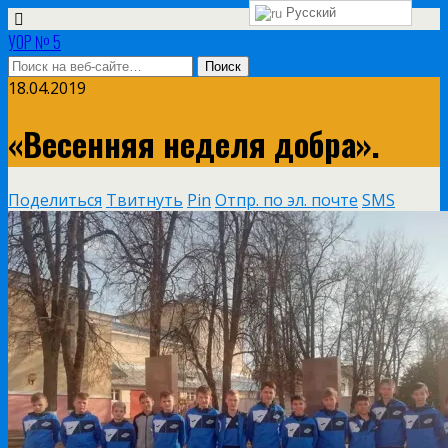
Русский
УОР № 5
18.04.2019
«Весенняя неделя добра».
Поделиться
Твитнуть
Pin
Отпр. по эл. почте
SMS