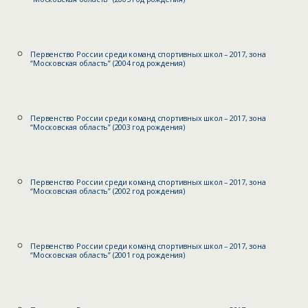
Первенство России среди команд спортивных школ – 2017, зона
“Московская область” (2004 год рождения)
Первенство России среди команд спортивных школ – 2017, зона
“Московская область” (2003 год рождения)
Первенство России среди команд спортивных школ – 2017, зона
“Московская область” (2002 год рождения)
Первенство России среди команд спортивных школ – 2017, зона
“Московская область” (2001 год рождения)