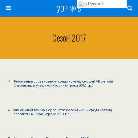
Русский
УОР № 5
Сезон 2017
Финальные соревнования среди команд юношей VIII летней
Спартакиады учащихся России (игроки 2002 г.р.)
Финальный турнир Первенства России – 2017 среди команд
спортивных школ (игроки 2003 г.р.)