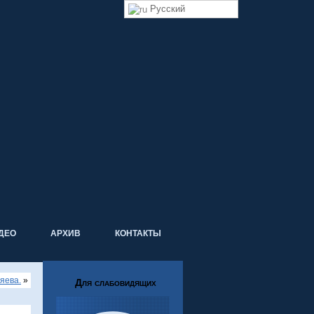
Русский
ДЕО
АРХИВ
КОНТАКТЫ
яева.
»
Для слабовидящих