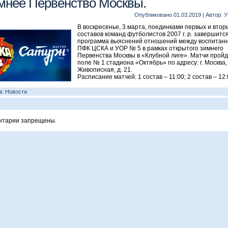
мнее Первенство Москвы.
Опубликовано
01.03.2019
|
Автор:
У
В воскресенье, 3 марта, поединками первых и втор
составов команд футболистов 2007 г. р. завершитс
программа выяснений отношений между воспитан
ПФК ЦСКА и УОР № 5 в рамках открытого зимнего
Первенства Москвы в «Клубной лиге». Матчи пройд
поле № 1 стадиона «Октябрь» по адресу: г. Москва, 
Живописная, д. 21.
Расписание матчей: 1 состав – 11:00; 2 состав – 12:
а:
Новости
нтарии запрещены.