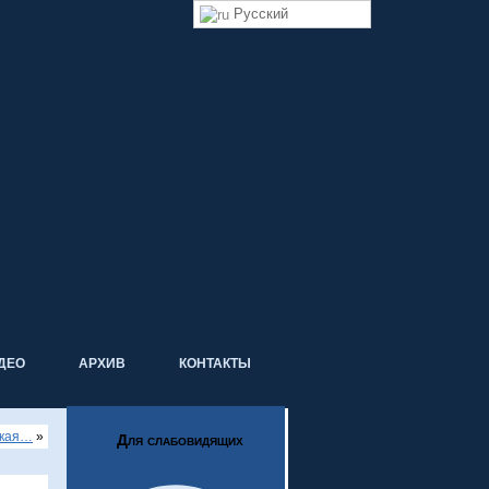
Русский
ДЕО
АРХИВ
КОНТАКТЫ
ская…
»
Для слабовидящих