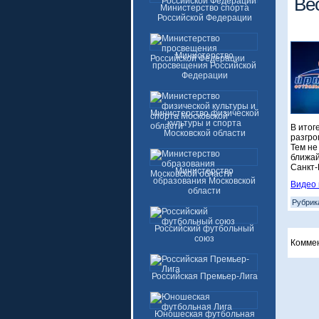
Ве
Министерство спорта
Российской Федерации
Министерство
просвещения Российской
Федерации
Министерство физической
культуры и спорта
В итог
Московской области
разгро
Тем не
ближай
Санкт-
Министерство
образования Московской
Видео 
области
Рубрик
Российский футбольный
союз
Комме
Российская Премьер-Лига
Юношеская футбольная