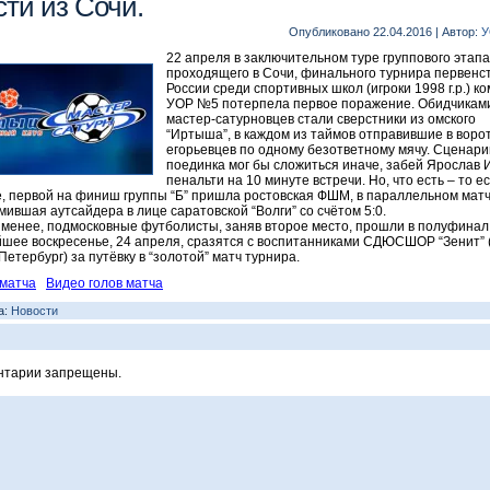
сти из Сочи.
Опубликовано
22.04.2016
|
Автор:
У
22 апреля в заключительном туре группового этапа
проходящего в Сочи, финального турнира первенс
России среди спортивных школ (игроки 1998 г.р.) к
УОР №5 потерпела первое поражение. Обидчикам
мастер-сатурновцев стали сверстники из омского
“Иртыша”, в каждом из таймов отправившие в воро
егорьевцев по одному безответному мячу. Сценари
поединка мог бы сложиться иначе, забей Ярослав 
пенальти на 10 минуте встречи. Но, что есть – то ес
е, первой на финиш группы “Б” пришла ростовская ФШМ, в параллельном мат
мившая аутсайдера в лице саратовской “Волги” со счётом 5:0.
 менее, подмосковные футболисты, заняв второе место, прошли в полуфинал 
шее воскресенье, 24 апреля, сразятся с воспитанниками СДЮСШОР “Зенит” (
Петербург) за путёвку в “золотой” матч турнира.
матча
Видео голов матча
а:
Новости
нтарии запрещены.