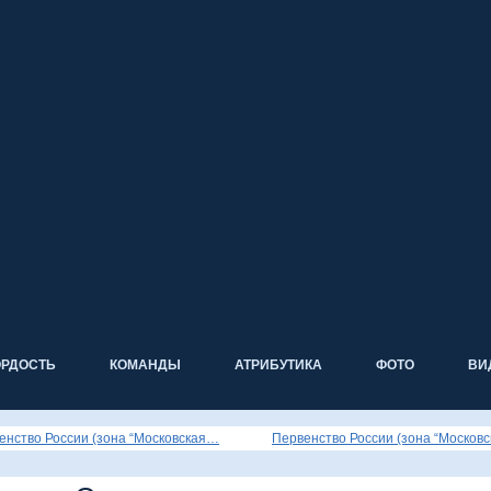
ОРДОСТЬ
КОМАНДЫ
АТРИБУТИКА
ФОТО
ВИ
енство России (зона “Московская…
Первенство России (зона “Москов