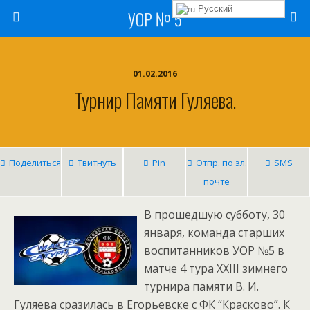
Русский
УОР № 5
01.02.2016
Турнир Памяти Гуляева.
Поделиться
Твитнуть
Pin
Отпр. по эл.
SMS
почте
В прошедшую субботу, 30
января, команда старших
воспитанников УОР №5 в
матче 4 тура XXIII зимнего
турнира памяти В. И.
Гуляева сразилась в Егорьевске с ФК “Красково”. К