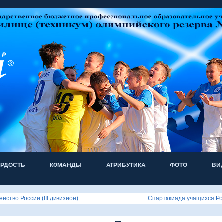
ОРДОСТЬ
КОМАНДЫ
АТРИБУТИКА
ФОТО
ВИ
нство России (III дивизион).
Спартакиада учащихся Ро