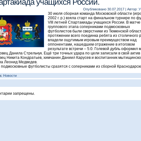
артакиада учащихся России.
Опубликовано
30.07.2017
|
Автор:
У
30 июля сборная команда Московской области (игр
2002 г. р.) взяла старт на финальном турнире по ф
VIII летней Спартакиады учащихся России. В матче
группового этапа соперниками подмосковных
футболистов были сверстники из Тюменской област
протяжении всего поединка ребята из столичного 
владели ощутимым игровым преимуществом над
оппонентами, нашедшем отражение в итоговом
результате встречи – 5:0. Голевой дубль оформил 
овец Данила Стрельчук. Ещё три точных удара по цели записали в свой актив
вец Никита Кондратьев, химчанин Даниил Карусев и воспитанник мытищинско
а Леонид Медведев.
 подмосковные футболисты сразятся с соперниками из сборной Краснодарск
а:
Новости
нтарии запрещены.