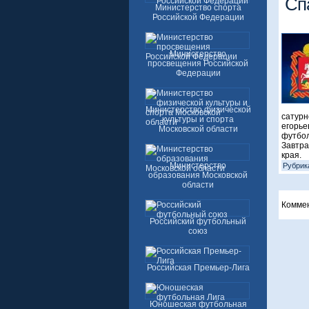
Сп
Министерство спорта
Российской Федерации
Министерство
просвещения Российской
Федерации
Министерство физической
сатурн
культуры и спорта
егорье
Московской области
футбол
Завтра
края.
Министерство
Рубрик
образования Московской
области
Комме
Российский футбольный
союз
Российская Премьер-Лига
Юношеская футбольная