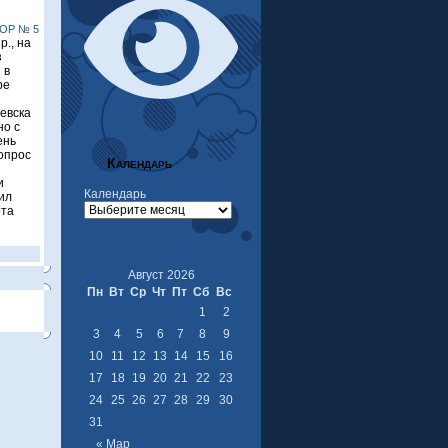
ОР № 5
р., на
з
 в
ре
евска
но с
ень
опрос
Календарь
и
Календарь
вил
ота
Август 2026
Пн
Вт
Ср
Чт
Пт
Сб
Вс
1
2
3
4
5
6
7
8
9
10
11
12
13
14
15
16
17
18
19
20
21
22
23
24
25
26
27
28
29
30
31
« Мар