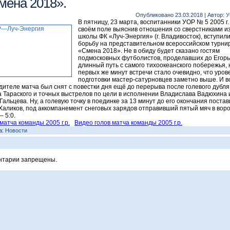
мена 2018».
Опубликовано
23.03.2018
|
Автор:
У
В пятницу, 23 марта, воспитанники УОР № 5 2005 г. 
своём поле выяснив отношения со сверстниками и
школы ФК «Луч-Энергия» (г. Владивосток), вступили
борьбу на представительном всероссийском турни
«Смена 2018». Не в обиду будет сказано гостям
подмосковных футболистов, проделавших до Егорь
длинный путь с самого тихоокеанского побережья, 
первых же минут встречи стало очевидно, что уров
подготовки мастер-сатурновцев заметно выше. И в
дителе матча был снят с повестки дня ещё до перерыва после голевого дубля
 Тараского и точных выстрелов по цели в исполнении Владислава Вадюхина 
Гальцева. Ну, а голевую точку в поединке за 13 минут до его окончания поста
Халиков, под аккомпанемент снеговых зарядов отправивший пятый мяч в вор
– 5:0.
матча команды 2005 г.р.
Видео голов матча команды 2005 г.р.
а:
Новости
нтарии запрещены.