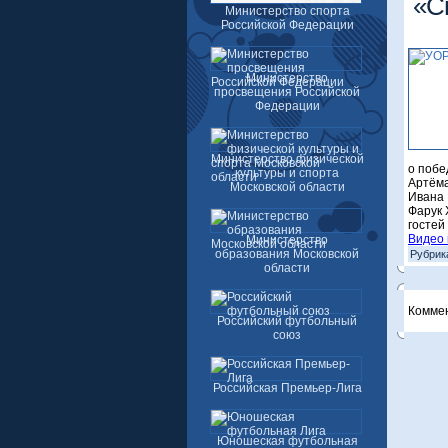
«С
Министерство спорта
Российской Федерации
Министерство
просвещения Российской
Федерации
Министерство физической
о побе
культуры и спорта
Артёма
Московской области
Ивана 
Фарук 
гостей 
Видео 
Министерство
образования Московской
Рубрик
области
Комме
Российский футбольный
союз
Российская Премьер-Лига
Юношеская футбольная