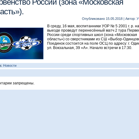
рвенство России (зона «Московская
асть»).
Опубликовано
15.05.2018
|
Автор:
У
В среду, 16 мая, воспитанники УОР № 5 2001 г. р. н
выезде проведут перенесённый матч 2 тура Перве
России среди спортивных школ (зона «Московская
область») со сверстниками из СШ «Выбор-Одинцов
Поединок состоится на поле ОСЦ по адресу: г. Оди
ул. Вокзальная, 39 «А». Начало встречи в 17:30.
а:
Новости
нтарии запрещены.