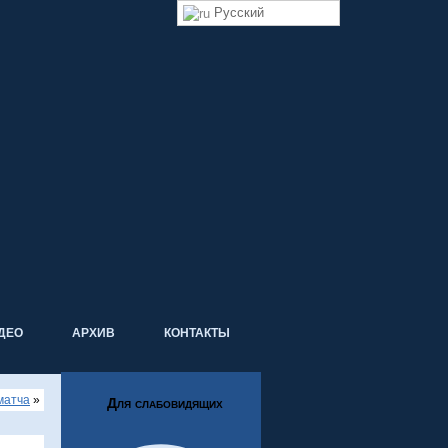
Русский
ДЕО
АРХИВ
КОНТАКТЫ
матча
»
Для слабовидящих