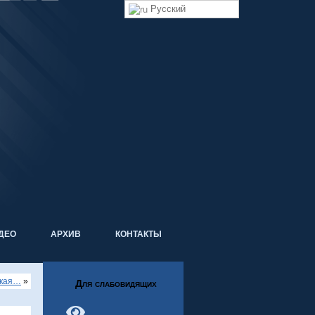
Русский
ДЕО
АРХИВ
КОНТАКТЫ
ская…
»
Для слабовидящих