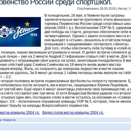
рвенство России среди спортшкол.
Опубликовано
28.05.2018
|
Автор:
У
В понедельник, 28 мая, в Тюмени были сыграны
заключительные матчи группового этапа финально
турнира Первенства России среди спортивных шко
(игроки 2004 г. р.). Воспитанники УОР № 5, одержа
две победы на старте, досрочно обеспечили себе 
четвертьфинал. Однако с какого итогового места в 
они выходят в «стыки», решалось в отчётном поед
егорьевцев с «академиками» питерского «Зенита».
Для того, чтобы обеспечить себе путёвку в «плей-
 позиции, наших мальчишек устраивала и ничья. И дебют встречи сложился д
льзя лучше – уже на 2 минуте Андрей Стефанишин открыл счёт в матче. Для то
уравнять с егорьевцами свои шансы на успех, зенитовцам понадобилось 9 ми
днако хлёсткий удар Семёна Семёнова на 18 минуте вновь вывел мастер-
овцев вперёд. Жаль, но сохранить до перерыва лидерство в матче нашим
шкам не удалось. За 8 минут до конца 1 тайма питерцы вновь вернули на таб
 – 2:2.
о вторую половину встречи подмосковные футболисты попросту провалили. Е
озобновилась после антракта, как в воротах, защищаемых Юрием Леднёвым,
л третий мяч. Ещё через 6 минут зенитовцы упрочили своё преимущество, а 
 в счёте составлял уже три мяча. И хотя Владислав Волков ударом «со второг
 отыграл один мяч, последнее слово в матче осталось за игроками из «Север
ры». 3:6 – болезненное поражение команды УОР № 5, которая, тем не менее
жает борьбу за награды Всероссийского первенства.
матча команды 2004 г.р.
Видео голов матча команды 2004 г.р.
а:
Новости