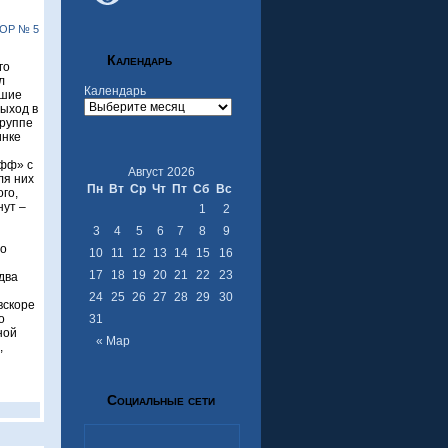
ОР № 5
Календарь
го
л
Календарь
вшие
выход в
группе
инке
офф» с
Август 2026
ля них
Пн
Вт
Ср
Чт
Пт
Сб
Вс
го,
нут –
1
2
3
4
5
6
7
8
9
ло
10
11
12
13
14
15
16
17
18
19
20
21
22
23
два
24
25
26
27
28
29
30
вскоре
о
31
ной
« Мар
,
Социальные сети