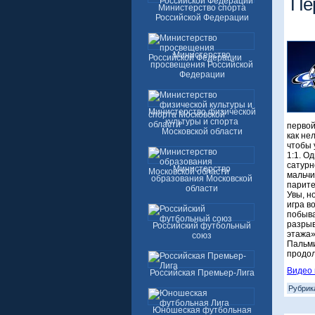
Пе
Министерство спорта
Российской Федерации
Министерство
просвещения Российской
Федерации
Министерство физической
культуры и спорта
первой
Московской области
как не
чтобы 
1:1. О
сатурн
Министерство
мальчи
образования Московской
паритет
области
Увы, н
игра в
побыва
разрыв
Российский футбольный
этажа»
союз
Пальми
продол
Видео 
Российская Премьер-Лига
Рубрик
Юношеская футбольная