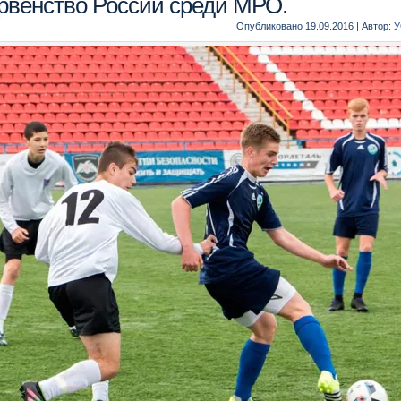
рвенство России среди МРО.
Опубликовано
19.09.2016
|
Автор:
У