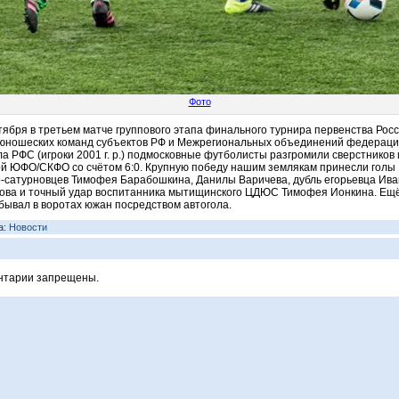
Фото
тября в третьем матче группового этапа финального турнира первенства Рос
юношеских команд субъектов РФ и Межрегиональных объединений федерац
а РФС (игроки 2001 г. р.) подмосковные футболисты разгромили сверстников 
й ЮФО/СКФО со счётом 6:0. Крупную победу нашим землякам принесли голы
-сатурновцев Тимофея Барабошкина, Данилы Варичева, дубль егорьевца Ив
ова и точный удар воспитанника мытищинского ЦДЮС Тимофея Ионкина. Ещ
бывал в воротах южан посредством автогола.
а:
Новости
нтарии запрещены.