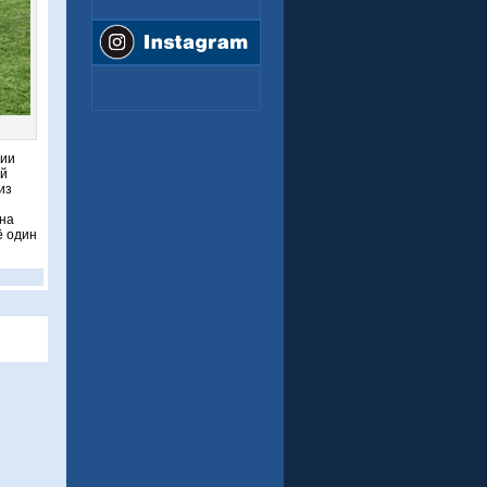
сии
ий
из
ана
ё один