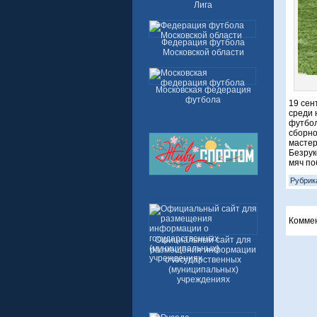
Лига
Федерация футбола
Московской области
Московская федерация
футбола
19 сен
среди 
футбол
сборно
мастер
Безрук
мяч по
Рубрик
Комме
Официальный сайт для
размещения информации
о государственных
(муниципальных)
учреждениях