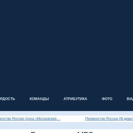
ОРДОСТЬ
КОМАНДЫ
АТРИБУТИКА
ФОТО
ВИ
енство России (зона «Московская…
Первенство России (III диви