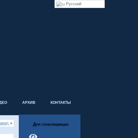
Русский
ДЕО
АРХИВ
КОНТАКТЫ
зион).
»
Для слабовидящих