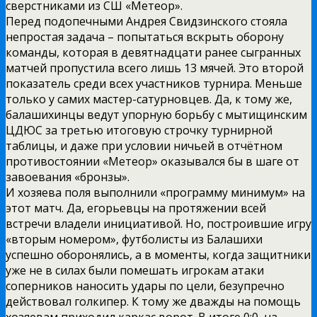
сверстниками из СШ «Метеор».
Перед подопечными Андрея Свидзинского стояла
непростая задача – попытаться вскрыть оборону
команды, которая в девятнадцати ранее сыгранных
матчей пропустила всего лишь 13 мячей. Это второй
показатель среди всех участников турнира. Меньше
только у самих мастер-сатурновцев. Да, к тому же,
балашихинцы ведут упорную борьбу с мытищинским
ЦДЮС за третью итоговую строчку турнирной
таблицы, и даже при условии ничьей в отчётном
противостоянии «Метеор» оказывался бы в шаге от
завоевания «бронзы».
И хозяева поля выполнили «программу минимум» на
этот матч. Да, егорьевцы на протяжении всей
встречи владели инициативой. Но, построившие игру
«вторым номером», футболисты из Балашихи
успешно оборонялись, а в моменты, когда защитники
уже не в силах были помешать игрокам атаки
соперников наносить удары по цели, безупречно
действовал голкипер. К тому же дважды на помощь
хозяевам приходил каркас ворот. В итоге 0:0, на