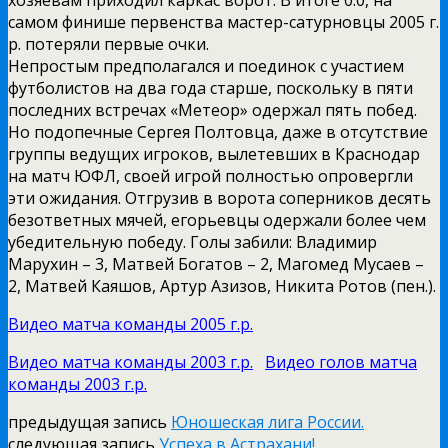
самом финише первенства мастер-сатурновцы 2005 г.
р. потеряли первые очки.
Непростым предполагался и поединок с участием
футболистов на два года старше, поскольку в пяти
последних встречах «Метеор» одержал пять побед.
Но подопечные Сергея Полтовца, даже в отсутствие
группы ведущих игроков, вылетевших в Краснодар
на матч ЮФЛ, своей игрой полностью опровергли
эти ожидания. Отгрузив в ворота соперников десять
безответных мячей, егорьевцы одержали более чем
убедительную победу. Голы забили: Владимир
Марухин – 3, Матвей Богатов – 2, Магомед Мусаев –
2, Матвей Каяшов, Артур Азизов, Никита Ротов (пен.).
Видео матча команды 2005 г.р.
Видео матча команды 2003 г.р.
Видео голов матча
команды 2003 г.р.
предыдущая запись
Юношеская лига России.
следующая запись
Успеха в Астрахани!