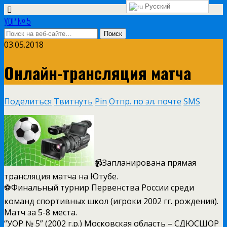
Русский
УОР № 5
03.05.2018
Онлайн-трансляция матча
Поделиться
Твитнуть
Pin
Отпр. по эл. почте
SMS
📹Запланирована прямая
трансляция матча на Ютубе.
⚽Финальный турнир Первенства России среди
команд спортивных школ (игроки 2002 гг. рождения).
Матч за 5-8 места.
“УОР № 5” (2002 г.р.) Московская область – СДЮСШОР