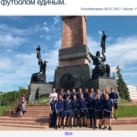
 футболом единым.
Опубликовано
06.07.2017
|
Автор:
У
Фото