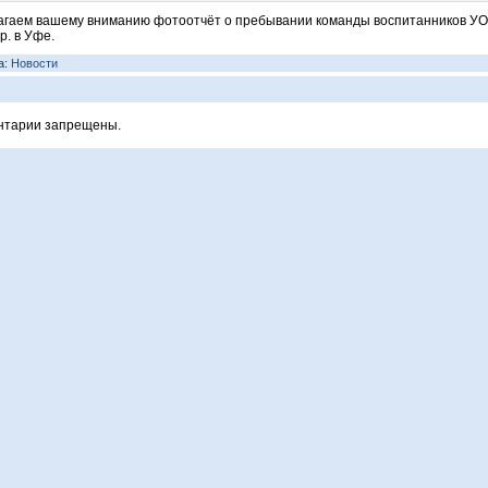
гаем вашему вниманию фотоотчёт о пребывании команды воспитанников У
 р. в Уфе.
а:
Новости
нтарии запрещены.