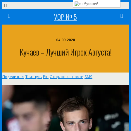
Русский
УОР № 5
04.09.2020
Кучаев – Лучший Игрок Августа!
Поделиться
Твитнуть
Pin
Отпр. по эл. почте
SMS