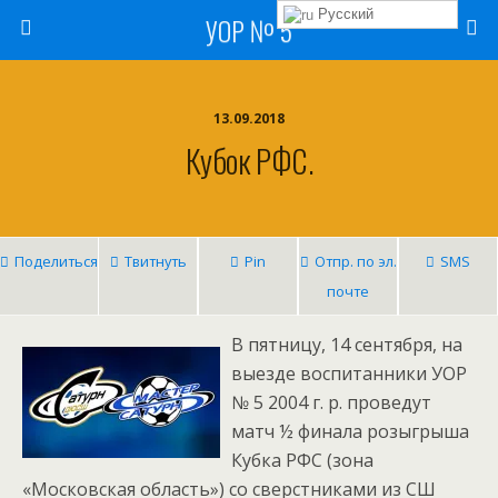
Русский
УОР № 5
13.09.2018
Кубок РФС.
Поделиться
Твитнуть
Pin
Отпр. по эл.
SMS
почте
В пятницу, 14 сентября, на
выезде воспитанники УОР
№ 5 2004 г. р. проведут
матч ½ финала розыгрыша
Кубка РФС (зона
«Московская область») со сверстниками из СШ