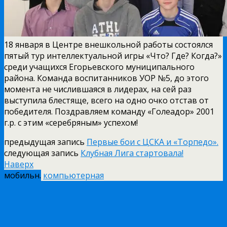
18 января в Центре внешкольной работы состоялся
пятый тур интеллектуальной игры «Что? Где? Когда?»
среди учащихся Егорьевского муниципального
района. Команда воспитанников УОР №5, до этого
момента не числившаяся в лидерах, на сей раз
выступила блестяще, всего на одно очко отстав от
победителя. Поздравляем команду «Голеадор» 2001
г.р. с этим «серебряным» успехом!
предыдущая запись
Первые бои с ЦСКА и «Торпедо».
следующая запись
Клубная Лига стартовала!
Наверх
мобильн.
компьютерная