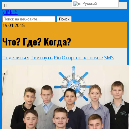
Русский
УОР № 5
19.01.2015
Что? Где? Когда?
Поделиться
Твитнуть
Pin
Отпр. по эл. почте
SMS