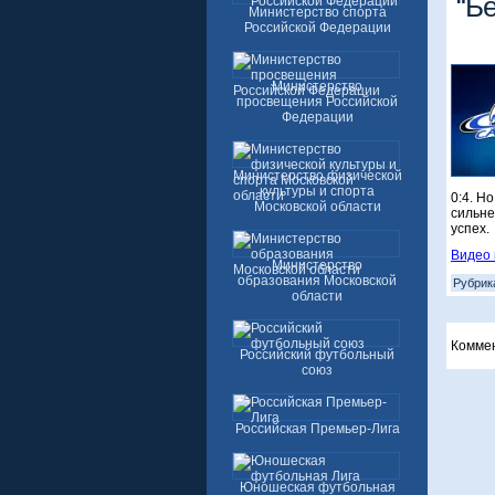
“Бе
Министерство спорта
Российской Федерации
Министерство
просвещения Российской
Федерации
Министерство физической
культуры и спорта
0:4. Н
Московской области
сильне
успех.
Видео 
Министерство
образования Московской
Рубрик
области
Комме
Российский футбольный
союз
Российская Премьер-Лига
Юношеская футбольная