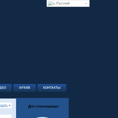
Русский
ДЕО
АРХИВ
КОНТАКТЫ
налу.
»
Для слабовидящих