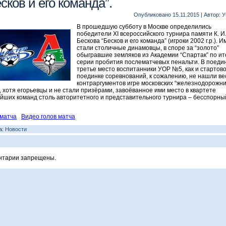
сков и его команда”.
Опубликовано
15.11.2015
|
Автор:
У
В прошедшую субботу в Москве определились
победители XI всероссийского турнира памяти К. И
Бескова “Бесков и его команда” (игроки 2002 г.р.). И
стали столичные динамовцы, в споре за “золото”
обыгравшие земляков из Академии “Спартак” по ит
серии пробития послематчевых пенальти. В поедин
третье место воспитанники УОР №5, как и стартов
поединке соревнований, к сожалению, не нашли ве
контраргументов игре московских “железнодорожни
о, хотя егорьевцы и не стали призёрами, завоёванное ими место в квартете
йших команд столь авторитетного и представительного турнира – бесспорны
матча
Видео голов матча
а:
Новости
нтарии запрещены.