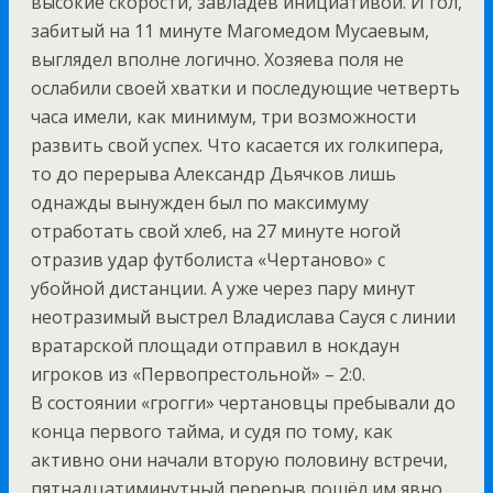
высокие скорости, завладев инициативой. И гол,
забитый на 11 минуте Магомедом Мусаевым,
выглядел вполне логично. Хозяева поля не
ослабили своей хватки и последующие четверть
часа имели, как минимум, три возможности
развить свой успех. Что касается их голкипера,
то до перерыва Александр Дьячков лишь
однажды вынужден был по максимуму
отработать свой хлеб, на 27 минуте ногой
отразив удар футболиста «Чертаново» с
убойной дистанции. А уже через пару минут
неотразимый выстрел Владислава Сауся с линии
вратарской площади отправил в нокдаун
игроков из «Первопрестольной» – 2:0.
В состоянии «грогги» чертановцы пребывали до
конца первого тайма, и судя по тому, как
активно они начали вторую половину встречи,
пятнадцатиминутный перерыв пошёл им явно