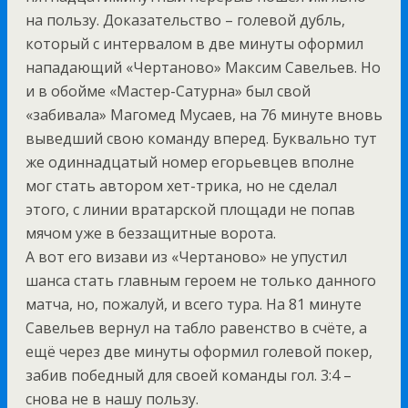
на пользу. Доказательство – голевой дубль,
который с интервалом в две минуты оформил
нападающий «Чертаново» Максим Савельев. Но
и в обойме «Мастер-Сатурна» был свой
«забивала» Магомед Мусаев, на 76 минуте вновь
выведший свою команду вперед. Буквально тут
же одиннадцатый номер егорьевцев вполне
мог стать автором хет-трика, но не сделал
этого, с линии вратарской площади не попав
мячом уже в беззащитные ворота.
А вот его визави из «Чертаново» не упустил
шанса стать главным героем не только данного
матча, но, пожалуй, и всего тура. На 81 минуте
Савельев вернул на табло равенство в счёте, а
ещё через две минуты оформил голевой покер,
забив победный для своей команды гол. 3:4 –
снова не в нашу пользу.