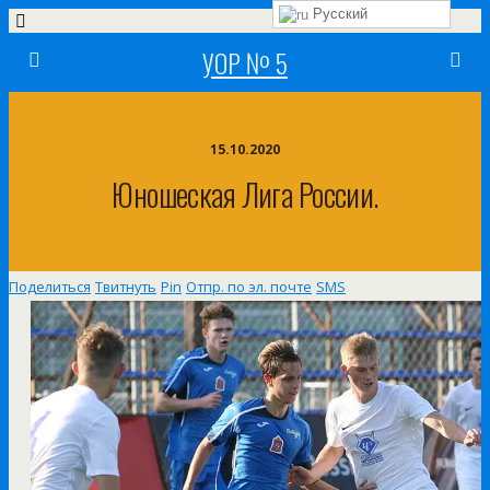
Русский
УОР № 5
15.10.2020
Юношеская Лига России.
Поделиться
Твитнуть
Pin
Отпр. по эл. почте
SMS