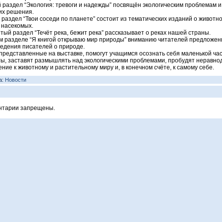
 раздел “Экология: тревоги и надежды” посвящён экологическим проблемам и
их решения.
 раздел “Твои соседи по планете” состоит из тематических изданий о животн
 насекомых.
тый раздел “Течёт река, бежит река” рассказывает о реках нашей страны.
м разделе “Я книгой открываю мир природы” вниманию читателей предложе
едения писателей о природе.
 представленные на выставке, помогут учащимся осознать себя маленькой ча
ы, заставят размышлять над экологическими проблемами, пробудят неравн
ние к животному и растительному миру и, в конечном счёте, к самому себе.
а:
Новости
нтарии запрещены.