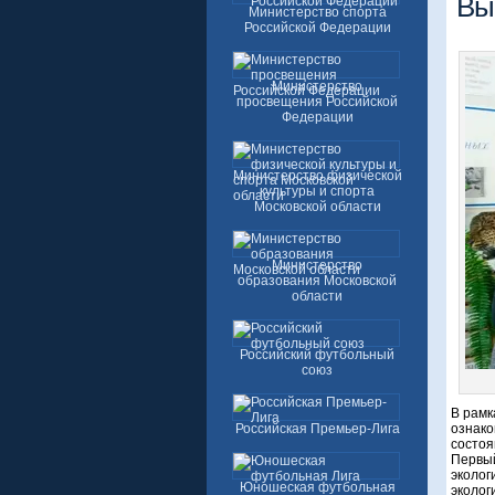
Вы
Министерство спорта
Российской Федерации
Министерство
просвещения Российской
Федерации
Министерство физической
культуры и спорта
Московской области
Министерство
образования Московской
области
Российский футбольный
союз
В рамк
Российская Премьер-Лига
ознако
состоя
Первый
эколог
Юношеская футбольная
эколог