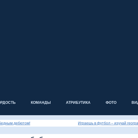
ОРДОСТЬ
КОМАНДЫ
АТРИБУТИКА
ФОТО
ВИ
бедным дебютом!
Играешь в футбол – изучай геогр