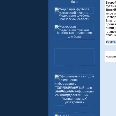
Лига
Второй
путям 
Третий
мире и
Федерация футбола
Четвёр
Московской области
В пято
произв
Книги,
планет
Московская федерация
отноше
футбола
Рубрик
Комме
Официальный сайт для
размещения информации
о государственных
(муниципальных)
учреждениях