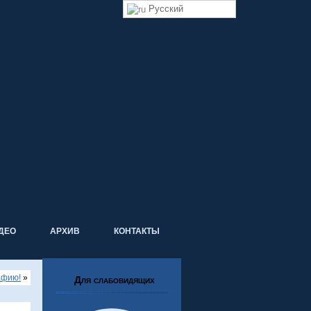
Русский
ДЕО
АРХИВ
КОНТАКТЫ
афию!
»
Для слабовидящих