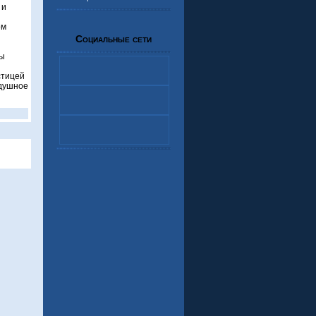
 и
ом
Социальные сети
ны
стицей
одушное