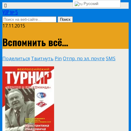
Русский
УОР № 5
17.11.2015
Вспомнить всё…
Поделиться
Твитнуть
Pin
Отпр. по эл. почте
SMS