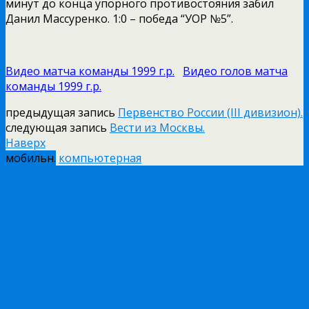
минут до конца упорного противостояния забил
Данил Массуренко. 1:0 – победа “УОР №5”.
Видео матча команды 1999 г.р.
Видео голов матча
команды 1999 г.р.
предыдущая запись
Первенство России (III дивизион).
следующая запись
Вести из Москвы.
Наверх
мобильн.
компьютерная