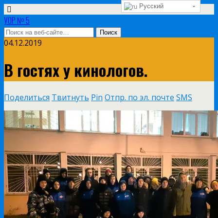
Русский
УОР № 5
04.12.2019
В гостях у кинологов.
Поделиться
Твитнуть
Pin
Отпр. по эл. почте
SMS