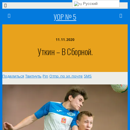
Русский
УОР № 5
11.11.2020
Уткин – В Сборной.
Поделиться
Твитнуть
Pin
Отпр. по эл. почте
SMS