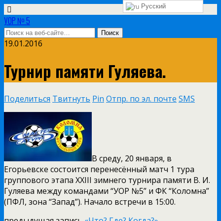
Русский
УОР № 5
19.01.2016
Турнир памяти Гуляева.
Поделиться
Твитнуть
Pin
Отпр. по эл. почте
SMS
В среду, 20 января, в
Егорьевске состоится перенесённый матч 1 тура
группового этапа XXIII зимнего турнира памяти В. И.
Гуляева между командами “УОР №5” и ФК “Коломна”
(ПФЛ, зона “Запад”). Начало встречи в 15:00.
предыдущая запись
«Что? Где? Когда?».