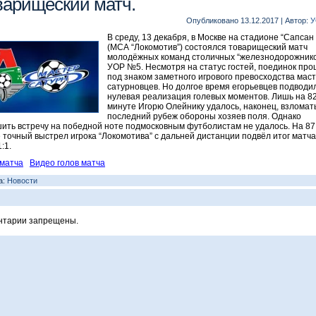
варищеский матч.
Опубликовано
13.12.2017
|
Автор:
У
В среду, 13 декабря, в Москве на стадионе “Сапсан
(МСА “Локомотив”) состоялся товарищеский матч
молодёжных команд столичных “железнодорожнико
УОР №5. Несмотря на статус гостей, поединок пр
под знаком заметного игрового превосходства маст
сатурновцев. Но долгое время егорьевцев подводи
нулевая реализация голевых моментов. Лишь на 8
минуте Игорю Олейнику удалось, наконец, взломат
последний рубеж обороны хозяев поля. Однако
ить встречу на победной ноте подмосковным футболистам не удалось. На 87
 точный выстрел игрока “Локомотива” с дальней дистанции подвёл итог матча
:1.
матча
Видео голов матча
а:
Новости
нтарии запрещены.