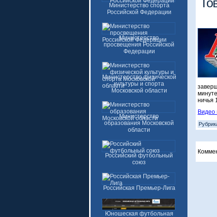
То
Министерство спорта
Российской Федерации
Министерство
просвещения Российской
Федерации
Министерство физической
культуры и спорта
заверш
Московской области
минуте
ничья 1
Видео 
Министерство
образования Московской
Рубрик
области
Комме
Российский футбольный
союз
Российская Премьер-Лига
Юношеская футбольная