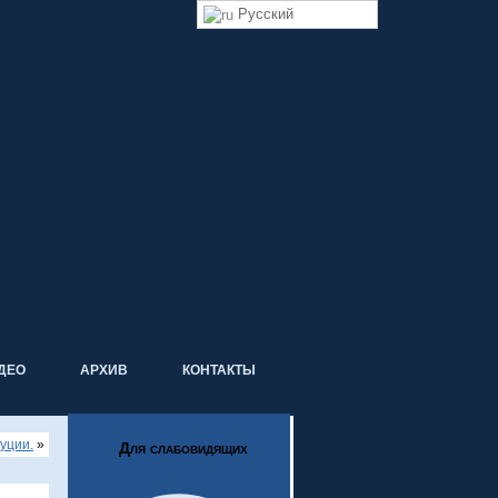
Русский
ДЕО
АРХИВ
КОНТАКТЫ
уции.
»
Для слабовидящих