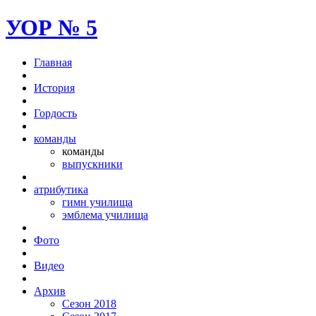
УОР № 5
Главная
История
Гордость
команды
команды
выпускники
атрибутика
гимн училища
эмблема училища
Фото
Видео
Архив
Сезон 2018