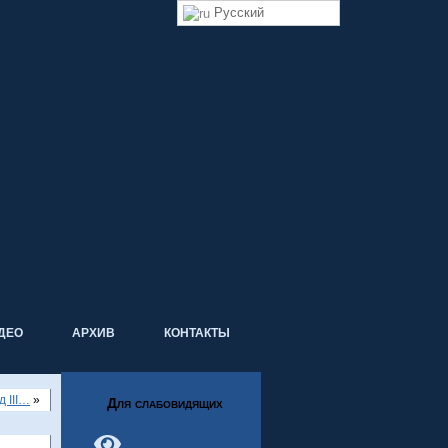
Русский
ДЕО
АРХИВ
КОНТАКТЫ
 III…
»
Для слабовидящих