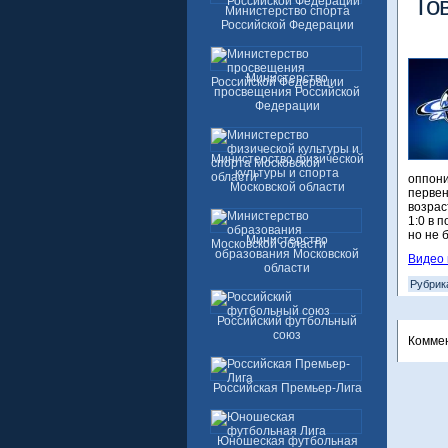
То
Министерство спорта
Российской Федерации
Министерство
просвещения Российской
Федерации
Министерство физической
культуры и спорта
оппони
Московской области
первен
возрас
1:0 в 
но не б
Министерство
образования Московской
Видео 
области
Рубрик
Российский футбольный
союз
Комме
Российская Премьер-Лига
Юношеская футбольная