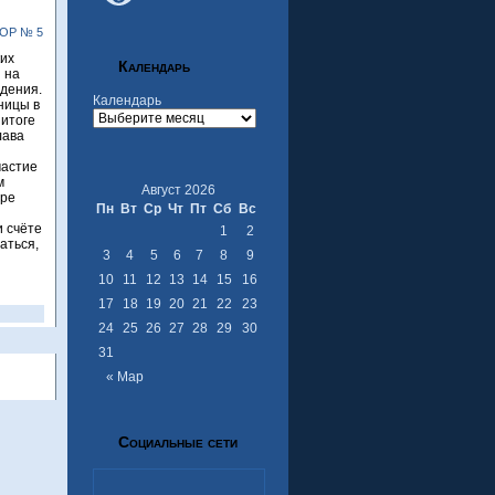
ОР № 5
ких
Календарь
 на
ждения.
Календарь
ницы в
 итоге
лава
частие
м
Август 2026
ире
Пн
Вт
Ср
Чт
Пт
Сб
Вс
и счёте
1
2
аться,
3
4
5
6
7
8
9
10
11
12
13
14
15
16
17
18
19
20
21
22
23
24
25
26
27
28
29
30
31
« Мар
Социальные сети