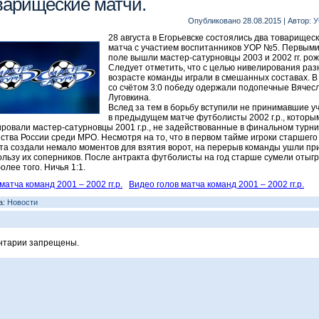
варищеские матчи.
Опубликовано
28.08.2015
|
Автор:
У
28 августа в Егорьевске состоялись два товарищес
матча с участием воспитанников УОР №5. Первыми
поле вышли мастер-сатурновцы 2003 и 2002 гг. ро
Следует отметить, что с целью нивелирования раз
возрасте команды играли в смешанных составах. В
со счётом 3:0 победу одержали подопечные Вячес
Луговкина.
Вслед за тем в борьбу вступили не принимавшие у
в предыдущем матче футболисты 2002 г.р., которы
ровали мастер-сатурновцы 2001 г.р., не задействованные в финальном турн
ства России среди МРО. Несмотря на то, что в первом тайме игроки старшего
та создали немало моментов для взятия ворот, на перерыв команды ушли пр
пользу их соперников. После антракта футболисты на год старше сумели отыгр
олее того. Ничья 1:1.
матча команд 2001 – 2002 гг.р.
Видео голов матча команд 2001 – 2002 гг.р.
а:
Новости
нтарии запрещены.