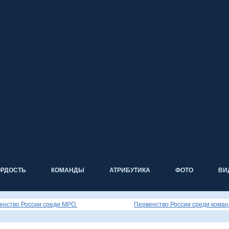
ОРДОСТЬ
КОМАНДЫ
АТРИБУТИКА
ФОТО
ВИ
енство России среди МРО.
Первенство России среди команд