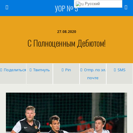
Русский
УОР № 5
27.08.2020
С Полноценным Дебютом!
Поделиться
Твитнуть
Pin
Отпр. по эл.
SMS
почте