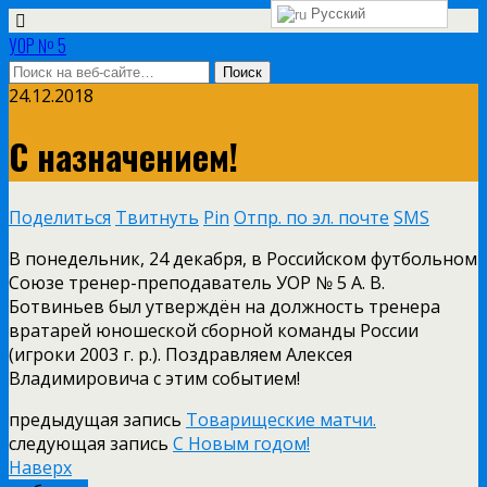
Русский
УОР № 5
24.12.2018
С назначением!
Поделиться
Твитнуть
Pin
Отпр. по эл. почте
SMS
В понедельник, 24 декабря, в Российском футбольном
Союзе тренер-преподаватель УОР № 5 А. В.
Ботвиньев был утверждён на должность тренера
вратарей юношеской сборной команды России
(игроки 2003 г. р.). Поздравляем Алексея
Владимировича с этим событием!
предыдущая запись
Товарищеские матчи.
следующая запись
С Новым годом!
Наверх