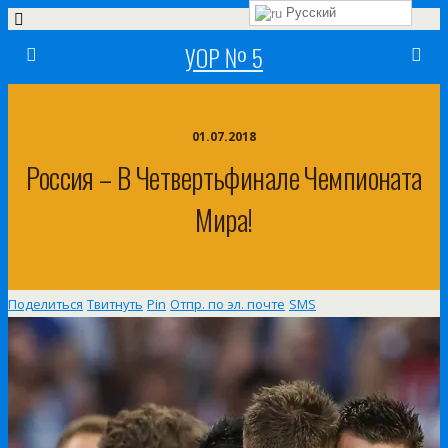
Русский
УОР № 5
01.07.2018
Россия – В Четвертьфинале Чемпионата
Мира!
Поделиться
Твитнуть
Pin
Отпр. по эл. почте
SMS