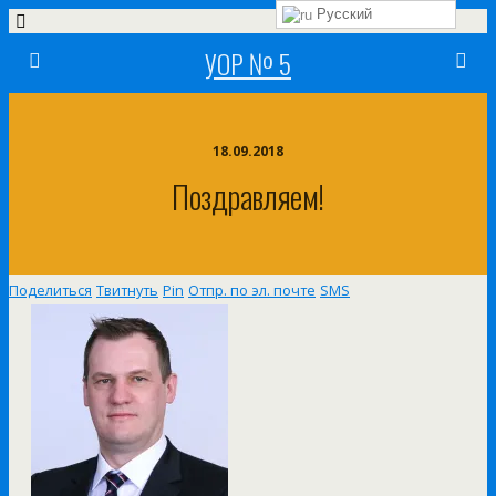
Русский
УОР № 5
18.09.2018
Поздравляем!
Поделиться
Твитнуть
Pin
Отпр. по эл. почте
SMS