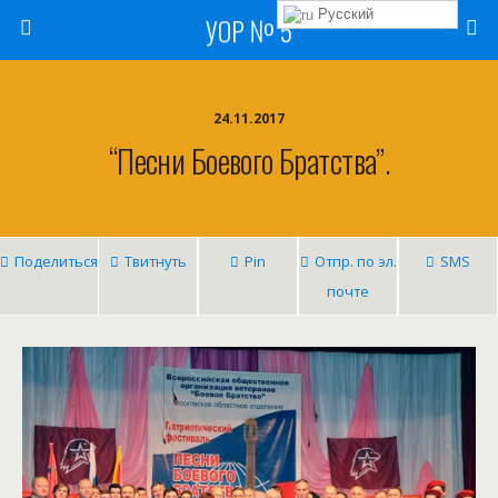
Русский
УОР № 5
24.11.2017
“Песни Боевого Братства”.
Поделиться
Твитнуть
Pin
Отпр. по эл.
SMS
почте