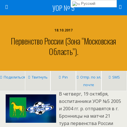
Русский
УОР № 5
18.10.2017
Первенство России (зона “Московская
Область”).
Поделиться
Твитнуть
Pin
Отпр. по эл.
SMS
почте
В четверг, 19 октября,
воспитанники УОР №5 2005
и 2004 гг. р. отправятся в г.
Бронницы на матчи 21
тура первенства России