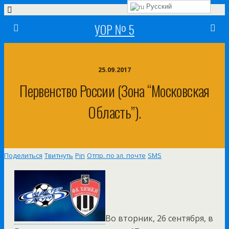
Русский
УОР № 5
25.09.2017
Первенство России (зона “Московская
Область”).
Поделиться
Твитнуть
Pin
Отпр. по эл. почте
SMS
Во вторник, 26 сентября, в