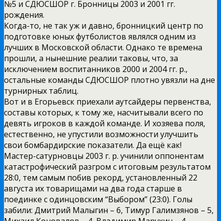
№5 и СДЮСШОР г. Бронницы 2003 и 2001 гг.
рождения.
Когда-то, не так уж и давно, бронницкий центр по
подготовке юных футболистов являлся одним из
лучших в Московской области. Однако те времена
прошли, а нынешние реалии таковы, что, за
исключением воспитанников 2000 и 2004 гг. р.,
остальные команды СДЮСШОР плотно увязли на дне
турнирных таблиц.
Вот и в Егорьевск приехали аутсайдеры первенства,
составы которых, к тому же, насчитывали всего по
девять игроков в каждой команде. И хозяева поля,
естественно, не упустили возможности улучшить
свои бомбардирские показатели. Да ещё как!
Мастер-сатурновцы 2003 г. р. учинили оппонентам
катастрофический разгром с итоговым результатом
28:0, тем самым побив рекорд, установленный 22
августа их товарищами на два года старше в
поединке с одинцовским “Выбором” (23:0). Голы
забили: Дмитрий Малыгин – 6, Тимур Галимзянов – 5,
Михаил Коновалов – 4, Владимир Марухин – 4,