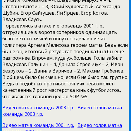
Степан Евсютин – 3, Юрий Кудреватый, Александр
Шубин, Егор Сайгушев, Ян Ярцев, Егор Котов,
Владислав Саусь.
Порезвились в атаке и егорьевцы 2001 г. р.,
отгрузившие в ворота соперников одиннадцать
безответных мячей и попутно сделавшие их
голкипера Артёма Мелихова героем матча. Ведь если
бы не он, итоговый результат поединка был бы ещё
разгромнее. Впрочем, куда уж больше. Голы забили:
Владислав Галушин – 4, Данила Стрельчук – 2, Иван
Безруков – 2, Данила Варичев – 2, Максим Гребенев.
В общем, было бы смешно, если б не было так грустно.
Ведь в подобных противостояниях невозможен
качественный рост мастерства юных футболистов,
что является главной целью УОР №5.
Видео матча команды 2003 г.р.
Видео голов матча
команды 2003 г.р.
Видео матча команды 2001 г.р.
Видео голов матча