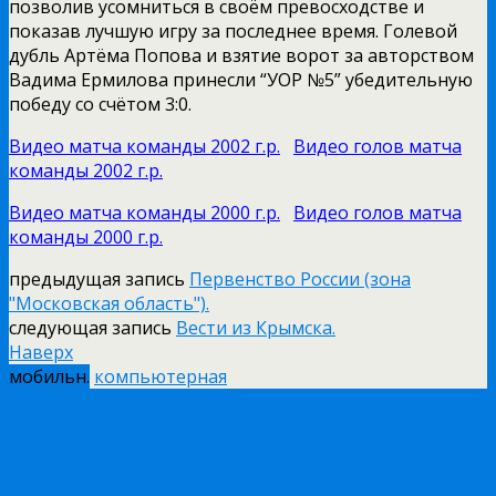
позволив усомниться в своём превосходстве и
показав лучшую игру за последнее время. Голевой
дубль Артёма Попова и взятие ворот за авторством
Вадима Ермилова принесли “УОР №5” убедительную
победу со счётом 3:0.
Видео матча команды 2002 г.р.
Видео голов матча
команды 2002 г.р.
Видео матча команды 2000 г.р.
Видео голов матча
команды 2000 г.р.
предыдущая запись
Первенство России (зона
"Московская область").
следующая запись
Вести из Крымска.
Наверх
мобильн.
компьютерная