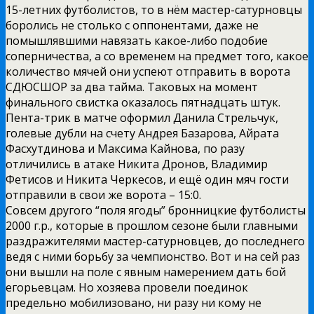
15-летних футболистов, то в нём мастер-сатурновцы
боролись не столько с оппонентами, даже не
помышлявшими навязать какое-либо подобие
соперничества, а со временем на предмет того, какое
количество мячей они успеют отправить в ворота
СДЮСШОР за два тайма. Таковых на момент
финального свистка оказалось пятнадцать штук.
Пента-трик в матче оформил Данила Стрельчук,
голевые дубли на счету Андрея Базарова, Айрата
Фасхутдинова и Максима Кайнова, по разу
отличились в атаке Никита Дронов, Владимир
Фетисов и Никита Черкесов, и ещё один мяч гости
отправили в свои же ворота – 15:0.
Совсем другого “поля ягоды” бронницкие футболисты
2000 г.р., которые в прошлом сезоне были главными
раздражителями мастер-сатурновцев, до последнего
ведя с ними борьбу за чемпионство. Вот и на сей раз
они вышли на поле с явным намерением дать бой
егорьевцам. Но хозяева провели поединок
предельно мобилизовано, ни разу ни кому не