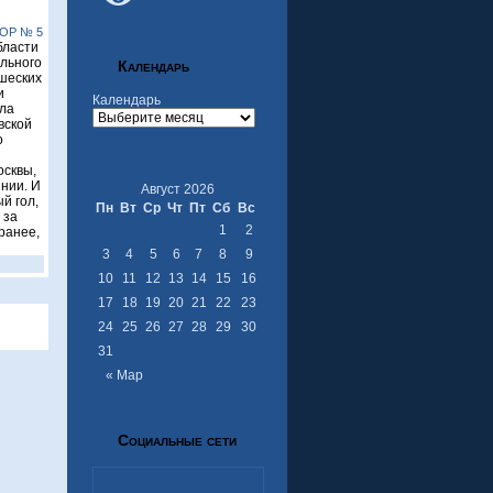
ОР № 5
области
ального
Календарь
шеских
и
Календарь
ла
вской
о
осквы,
нии. И
Август 2026
й гол,
Пн
Вт
Ср
Чт
Пт
Сб
Вс
 за
1
2
ранее,
3
4
5
6
7
8
9
10
11
12
13
14
15
16
17
18
19
20
21
22
23
24
25
26
27
28
29
30
31
« Мар
Социальные сети