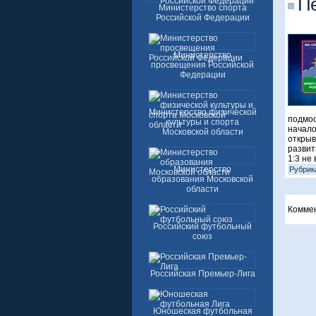
Пе
Министерство спорта
Российской Федерации
Министерство
просвещения Российской
Федерации
Министерство физической
подмос
культуры и спорта
начало
Московской области
открыв
развит
1:3 не
Министерство
Рубрик
образования Московской
области
Комме
Российский футбольный
союз
Российская Премьер-Лига
Юношеская футбольная