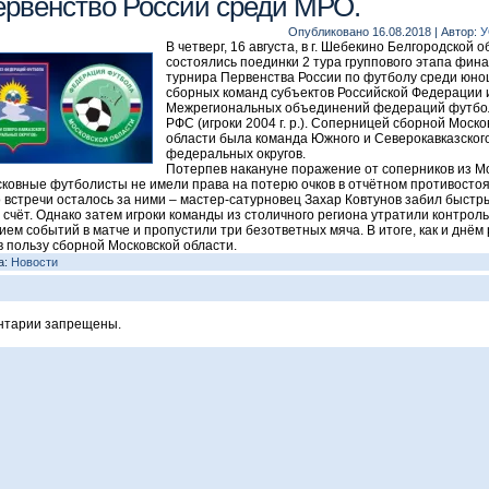
рвенство России среди МРО.
Опубликовано
16.08.2018
|
Автор:
У
В четверг, 16 августа, в г. Шебекино Белгородской 
состоялись поединки 2 тура группового этапа фин
турнира Первенства России по футболу среди юно
сборных команд субъектов Российской Федерации 
Межрегиональных объединений федераций футбо
РФС (игроки 2004 г. р.). Соперницей сборной Моско
области была команда Южного и Северокавказског
федеральных округов.
Потерпев накануне поражение от соперников из М
ковные футболисты не имели права на потерю очков в отчётном противостоя
 встречи осталось за ними – мастер-сатурновец Захар Ковтунов забил быстры
 счёт. Однако затем игроки команды из столичного региона утратили контроль
ием событий в матче и пропустили три безответных мяча. В итоге, как и днём 
 в пользу сборной Московской области.
а:
Новости
нтарии запрещены.