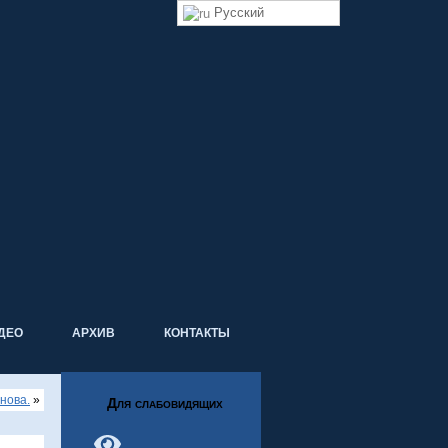
Русский
ДЕО
АРХИВ
КОНТАКТЫ
анова.
»
Для слабовидящих