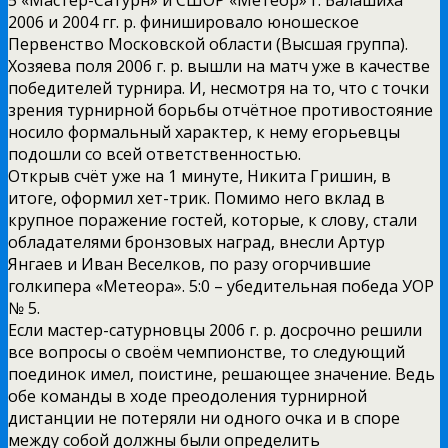
2006 и 2004 гг. р. финишировало юношеское
Первенство Московской области (Высшая группа).
Хозяева поля 2006 г. р. вышли на матч уже в качестве
победителей турнира. И, несмотря на то, что с точки
зрения турнирной борьбы отчётное противостояние
носило формальный характер, к нему егорьевцы
подошли со всей ответственностью.
Открыв счёт уже на 1 минуте, Никита Гришин, в
итоге, оформил хет-трик. Помимо него вклад в
крупное поражение гостей, которые, к слову, стали
обладателями бронзовых наград, внесли Артур
Янгаев и Иван Веселков, по разу огорчившие
голкипера «Метеора». 5:0 – убедительная победа УОР
№ 5.
Если мастер-сатурновцы 2006 г. р. досрочно решили
все вопросы о своём чемпионстве, то следующий
поединок имел, поистине, решающее значение. Ведь
обе команды в ходе преодоления турнирной
дистанции не потеряли ни одного очка и в споре
между собой должны были определить