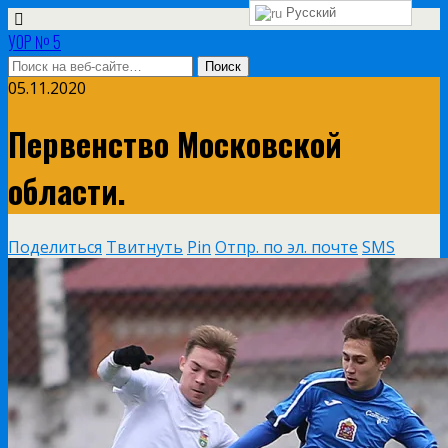
Русский
УОР № 5
05.11.2020
Первенство Московской
области.
Поделиться
Твитнуть
Pin
Отпр. по эл. почте
SMS