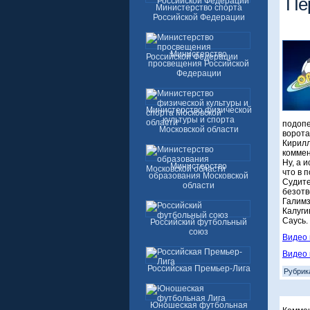
Пе
Министерство спорта
Российской Федерации
Министерство
просвещения Российской
Федерации
Министерство физической
культуры и спорта
подопе
Московской области
ворота
Кирилл
коммен
Ну, а 
Министерство
что в 
образования Московской
Судите
области
безотв
Галимз
Калуги
Саусь.
Российский футбольный
союз
Видео 
Видео 
Российская Премьер-Лига
Рубрик
Юношеская футбольная