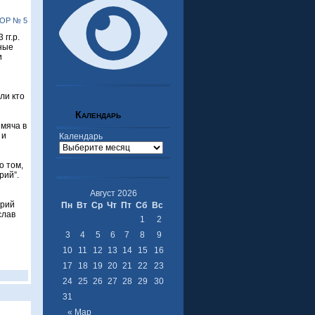
ОР № 5
гг.р.
нные
и
ли кто
Календарь
 мяча в
 и
Календарь
о том,
рий”.
Август 2026
трий
Пн
Вт
Ср
Чт
Пт
Сб
Вс
слав
1
2
3
4
5
6
7
8
9
10
11
12
13
14
15
16
17
18
19
20
21
22
23
24
25
26
27
28
29
30
31
« Мар