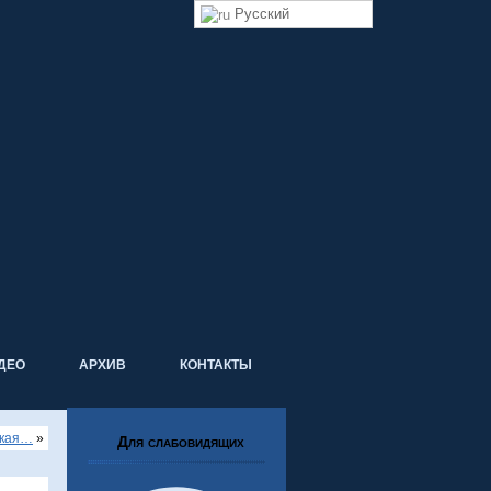
Русский
ДЕО
АРХИВ
КОНТАКТЫ
ская…
»
Для слабовидящих