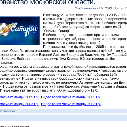
рвенство Московской области.
Опубликовано
21.06.2019
|
Автор:
У
В пятницу, 21 июня, мастер-сатурновцы 2005 и 2003 
выезжали в г. Дзержинский, где провели перенесё
матчи 7 тура Первенства Московской области сред
юношей (Высшая группа) со сверстниками из СШ
“Орбита-Юниор”.
В обоих поединках егорьевцам противостояли
откровенные аутсайдеры первенства, так что вряд-
сомневался в успехе команд гостей.
По итогам встречи футболистов 2005 г.р. в составе
чных Юрия Гетикова оказалось сразу четыре автора голевых дублей – по два
 оппонентов отправили Евгений Лаптев, Владислав Вадюхин, Артём Тараский
 Волович. Ещё один гол на счету Артёма Кузина. 9:0, как говорится, без
тариев.
исходя из результата следующего матча волей-неволей напрашивается вывод 
поединке сошлись соперники диаметрально противоположных “весовых катего
 сами, за 80 минут игрового времени в воротах “Орбиты” побывали 19(!)
етных мячей. И девять из них в свой бомбардирский актив записал Тимур
янов. Если честно, такого я что-то не припомню. Автором хет-трика стал Дми
н. По два мяча отправили в сетку Павел Карепин, Владимир Марухин и Влади
 И ещё одно взятие ворот на счету Юрия Кудреватого – 19:0.
матча команды 2005 г.р.
Видео голов матча команды 2005 г.р.
матча команды 2003 г.р.
Видео голов матча команды 2003 г.р.
а:
Новости