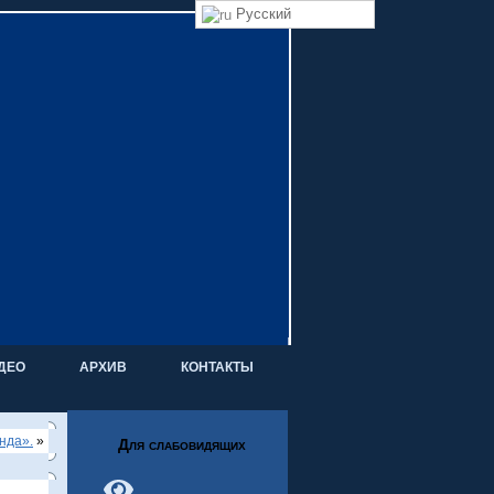
Русский
ДЕО
АРХИВ
КОНТАКТЫ
нда».
»
Для слабовидящих