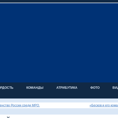
ОРДОСТЬ
КОМАНДЫ
АТРИБУТИКА
ФОТО
ВИ
енство России среди МРО.
«Бесков и его кома