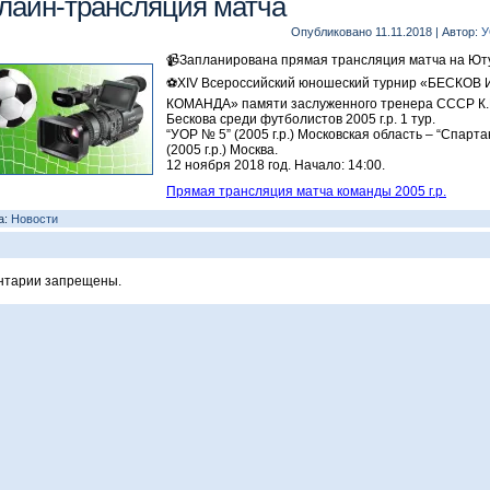
лайн-трансляция матча
Опубликовано
11.11.2018
|
Автор:
У
📹Запланирована прямая трансляция матча на Ют
⚽ХIV Всероссийский юношеский турнир «БЕСКОВ 
КОМАНДА» памяти заслуженного тренера СССР К.
Бескова среди футболистов 2005 г.р. 1 тур.
“УОР № 5” (2005 г.р.) Московская область – “Спарта
(2005 г.р.) Москва.
12 ноября 2018 год. Начало: 14:00.
Прямая трансляция матча команды 2005 г.р.
а:
Новости
нтарии запрещены.