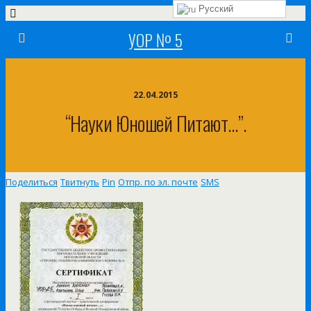
Русский
УОР № 5
22.04.2015
“Науки Юношей Питают…”.
Поделиться
Твитнуть
Pin
Отпр. по эл. почте
SMS