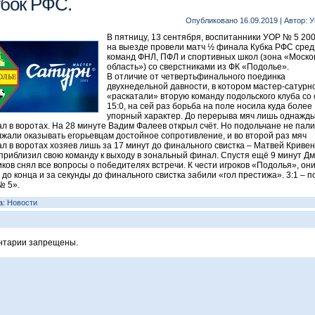
бок РФС.
Опубликовано
16.09.2019
|
Автор:
У
В пятницу, 13 сентября, воспитанники УОР № 5 2005
на выезде провели матч ½ финала Кубка РФС сред
команд ФНЛ, ПФЛ и спортивных школ (зона «Моско
область») со сверстниками из ФК «Подолье».
В отличие от четвертьфинального поединка
двухнедельной давности, в котором мастер-сатурн
«раскатали» вторую команду подольского клуба со
15:0, на сей раз борьба на поле носила куда более
упорный характер. До перерыва мяч лишь однажд
л в воротах. На 28 минуте Вадим Фалеев открыл счёт. Но подольчане не пали
жали оказывать егорьевцам достойное сопротивление, и во второй раз мяч
л в воротах хозяев лишь за 17 минут до финального свистка – Матвей Криве
приблизил свою команду к выходу в зональный финал. Спустя ещё 9 минут Д
ков снял все вопросы о победителях встречи. К чести игроков «Подолья», он
 до конца и за секунды до финального свистка забили «гол престижа». 3:1 – 
№ 5».
а:
Новости
нтарии запрещены.