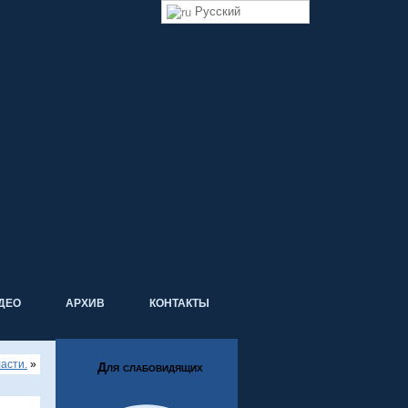
Русский
ДЕО
АРХИВ
КОНТАКТЫ
асти.
»
Для слабовидящих