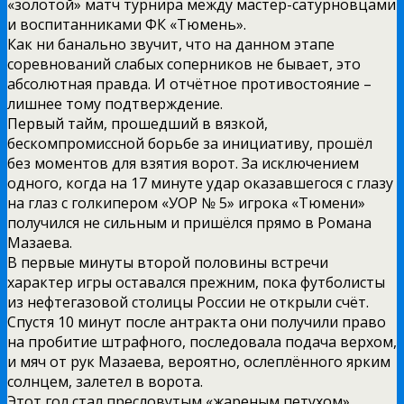
«золотой» матч турнира между мастер-сатурновцами
и воспитанниками ФК «Тюмень».
Как ни банально звучит, что на данном этапе
соревнований слабых соперников не бывает, это
абсолютная правда. И отчётное противостояние –
лишнее тому подтверждение.
Первый тайм, прошедший в вязкой,
бескомпромиссной борьбе за инициативу, прошёл
без моментов для взятия ворот. За исключением
одного, когда на 17 минуте удар оказавшегося с глазу
на глаз с голкипером «УОР № 5» игрока «Тюмени»
получился не сильным и пришёлся прямо в Романа
Мазаева.
В первые минуты второй половины встречи
характер игры оставался прежним, пока футболисты
из нефтегазовой столицы России не открыли счёт.
Спустя 10 минут после антракта они получили право
на пробитие штрафного, последовала подача верхом,
и мяч от рук Мазаева, вероятно, ослеплённого ярким
солнцем, залетел в ворота.
Этот гол стал пресловутым «жареным петухом»,