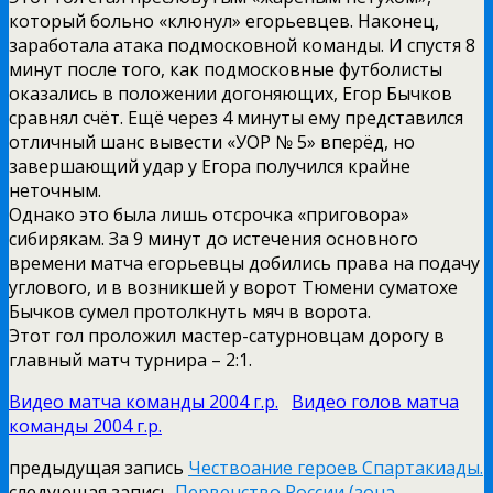
который больно «клюнул» егорьевцев. Наконец,
заработала атака подмосковной команды. И спустя 8
минут после того, как подмосковные футболисты
оказались в положении догоняющих, Егор Бычков
сравнял счёт. Ещё через 4 минуты ему представился
отличный шанс вывести «УОР № 5» вперёд, но
завершающий удар у Егора получился крайне
неточным.
Однако это была лишь отсрочка «приговора»
сибирякам. За 9 минут до истечения основного
времени матча егорьевцы добились права на подачу
углового, и в возникшей у ворот Тюмени суматохе
Бычков сумел протолкнуть мяч в ворота.
Этот гол проложил мастер-сатурновцам дорогу в
главный матч турнира – 2:1.
Видео матча команды 2004 г.р.
Видео голов матча
команды 2004 г.р.
предыдущая запись
Чествоание героев Спартакиады.
следующая запись
Первенство России (зона