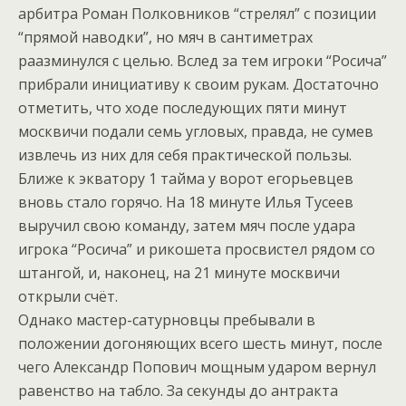
арбитра Роман Полковников “стрелял” с позиции
“прямой наводки”, но мяч в сантиметрах
раазминулся с целью. Вслед за тем игроки “Росича”
прибрали инициативу к своим рукам. Достаточно
отметить, что ходе последующих пяти минут
москвичи подали семь угловых, правда, не сумев
извлечь из них для себя практической пользы.
Ближе к экватору 1 тайма у ворот егорьевцев
вновь стало горячо. На 18 минуте Илья Тусеев
выручил свою команду, затем мяч после удара
игрока “Росича” и рикошета просвистел рядом со
штангой, и, наконец, на 21 минуте москвичи
открыли счёт.
Однако мастер-сатурновцы пребывали в
положении догоняющих всего шесть минут, после
чего Александр Попович мощным ударом вернул
равенство на табло. За секунды до антракта