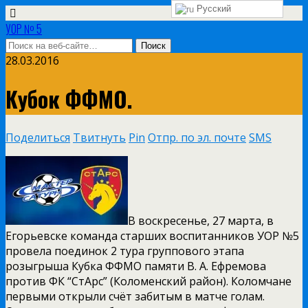
Русский
УОР № 5
28.03.2016
Кубок ФФМО.
Поделиться
Твитнуть
Pin
Отпр. по эл. почте
SMS
В воскресенье, 27 марта, в
Егорьевске команда старших воспитанников УОР №5
провела поединок 2 тура группового этапа
розыгрыша Кубка ФФМО памяти В. А. Ефремова
против ФК “СтАрс” (Коломенский район). Коломчане
первыми открыли счёт забитым в матче голам.