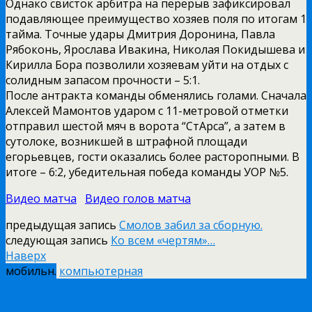
Однако свисток арбитра на перерыв зафиксировал
подавляющее преимущество хозяев поля по итогам 1
тайма. Точные удары Дмитрия Доронина, Павла
Рябоконь, Ярослава Ивакина, Николая Покидышева и
Кирилла Бора позволили хозяевам уйти на отдых с
солидным запасом прочности – 5:1.
После антракта команды обменялись голами. Сначала
Алексей Мамонтов ударом с 11-метровой отметки
отправил шестой мяч в ворота “СтАрса”, а затем в
сутолоке, возникшей в штрафной площади
егорьевцев, гости оказались более расторопными. В
итоге – 6:2, убедительная победа команды УОР №5.
Видео матча
Видео голов матча
предыдущая запись
Смолов забил за сборную.
следующая запись
Ко всем «чертям»…
Наверх
мобильн.
компьютерная