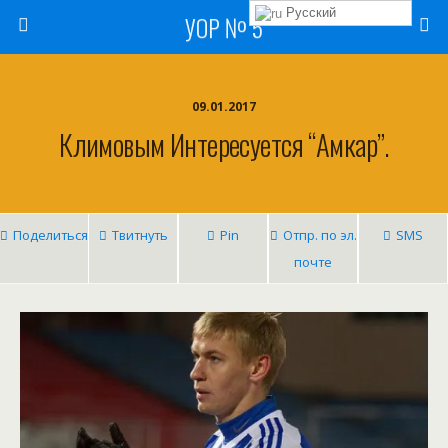
Русский
УОР № 5
09.01.2017
Климовым Интересуется “Амкар”.
Поделиться
Твитнуть
Pin
Отпр. по эл.
SMS
почте