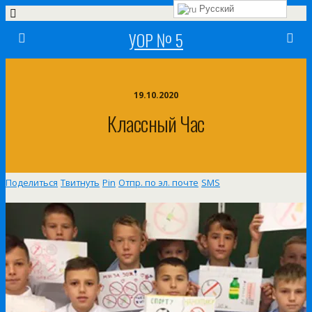
Русский
УОР № 5
19.10.2020
Классный Час
Поделиться
Твитнуть
Pin
Отпр. по эл. почте
SMS