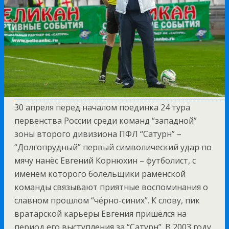
30 апреля перед началом поединка 24 тура
первенства России среди команд “западной”
зоны второго дивизиона ПФЛ “Сатурн” –
“Долгопрудный” первый символический удар по
мячу нанёс Евгений Корнюхин – футболист, с
именем которого болельщики раменской
команды связывают приятные воспоминания о
славном прошлом “чёрно-синих”. К слову, пик
вратарской карьеры Евгения пришёлся на
период его выступления за “Сатурн”. В 2003 году