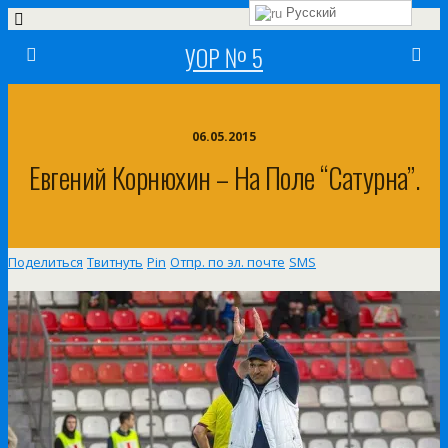
Русский
УОР № 5
06.05.2015
Евгений Корнюхин – На Поле “Сатурна”.
Поделиться
Твитнуть
Pin
Отпр. по эл. почте
SMS