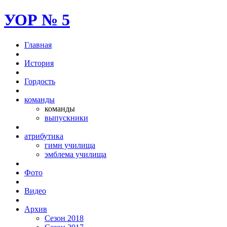
УОР № 5
Главная
История
Гордость
команды
команды
выпускники
атрибутика
гимн училища
эмблема училища
Фото
Видео
Архив
Сезон 2018