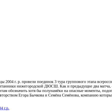
вцы 2004 г. р. провели поединок 3 тура группового этапа всерос
итанники нижегородской ДЮСШ. Как и предыдущие два матча, с
нентам обозначить хотя бы полунамёки на опасные моменты, по
 авторством Егора Бычкова и Семёна Семёнова, компанию которым
4 г.р.