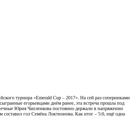
сийского турнира «Emerald Cup – 2017». На сей раз соперниками
ыгранные егорьевцами днём ранее, эта встреча прошла под
допечные Юрия Чапленкова постоянно держали в напряжении
 составил гол Семёна Локтионова. Как итог – 5:0, ещё одна