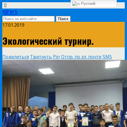
Русский
УОР № 5
17.01.2019
Экологический турнир.
Поделиться
Твитнуть
Pin
Отпр. по эл. почте
SMS